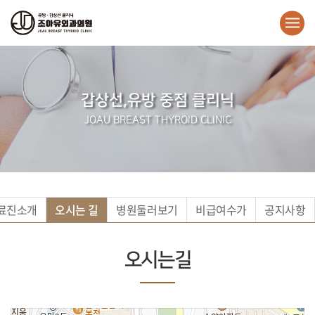
갑상선,유방 중점 클리닉
JOAU BREAST THYROID CLINIC
료진소개
오시는 길
병원둘러보기
비급여수가
공지사항
오시는길